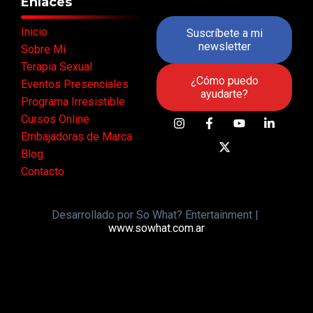
Enlaces
Inicio
Suscríbete a mi
newsletter
Sobre Mí
Terapia Sexual
¿Cómo puedo
Eventos Presenciales
ayudarte?
Programa Irresistible
Cursos Online
Embajadoras de Marca
Blog
Contacto
Desarrollado por So What? Entertainment |
www.sowhat.com.ar