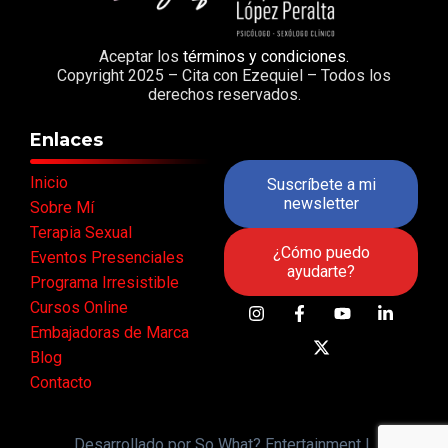
Aceptar los
términos y condiciones
.
Copyright 2025 – Cita con Ezequiel – Todos los
derechos reservados.
Enlaces
Inicio
Suscríbete a mi
newsletter
Sobre Mí
Terapia Sexual
¿Cómo puedo
Eventos Presenciales
ayudarte?
Programa Irresistible
Cursos Online
Embajadoras de Marca
Blog
Contacto
Desarrollado por So What? Entertainment |